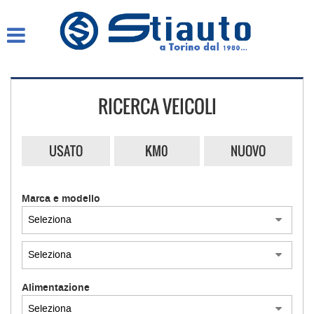
HOME
AZIENDA
RICERCA VEICOLI
LISTA VEICOLI
COMPRO AUTO SUBITO
USATO
KM0
NUOVO
ASSISTENZA
Marca e modello
GARANZIA 12 MESI
CONTATTI E ORARI
Alimentazione