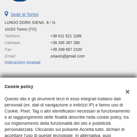
Sede di Torino
LUNGO DORA SIENA, 8 / G
10153 Torino (TO)
Telefono:
+39 011 521 1189
Cellulare:
+39 335 367 280
Fax:
+39 339 657 2100
Email:
stiauto@gmail.com
Indicazioni stradali
Dati fiscali:
Cookie policy
Stiauto
Lungo Dora Siena 8/g, Torino (TO)
Questo sito e gli strumenti terzi in esso integrati trattano dati
C.F/P.IVA:
03680250010
personali (es. dati di navigazione o indirizzi IP) e fanno uso di
Cookie, Pixel, Tag o altri identificatori necessari al funzionamento
Registro delle imprese:
TO
e al raggiungimento delle finalità descritte nella cookie policy, tra
cui miglioramento della funzionalità del sito e pubblicità
personalizzata. Cliccando sul pulsante Accetta tutto, dichiari di
accettare l'uso di queste tecnologie. In alternativa, puoi