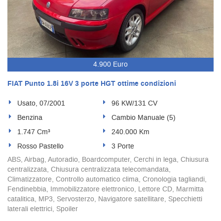
4.900 Euro
FIAT Punto 1.8i 16V 3 porte HGT ottime condizioni
Usato, 07/2001
96 KW/131 CV
Benzina
Cambio Manuale (5)
1.747 Cm³
240.000 Km
Rosso Pastello
3 Porte
ABS, Airbag, Autoradio, Boardcomputer, Cerchi in lega, Chiusura
centralizzata, Chiusura centralizzata telecomandata,
Climatizzatore, Controllo automatico clima, Cronologia tagliandi,
Fendinebbia, Immobilizzatore elettronico, Lettore CD, Marmitta
catalitica, MP3, Servosterzo, Navigatore satellitare, Specchietti
laterali elettrici, Spoiler