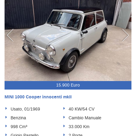
15.900 Euro
MINI 1000 Cooper innocenti mkII
Usato, 01/1969
40 KW/54 CV
Benzina
Cambio Manuale
998 Cm³
33.000 Km
Grigio Pastello
2 Porte