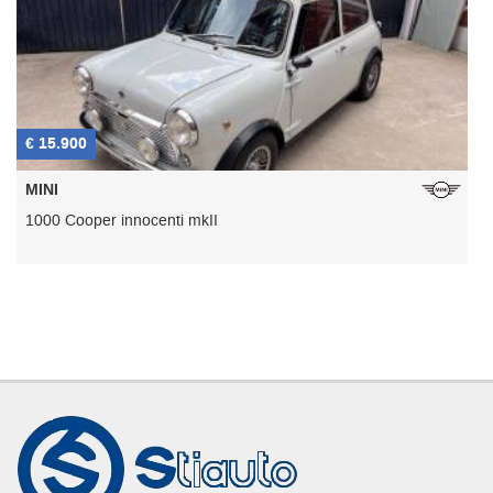
€ 15.900
€
MINI
1000 Cooper innocenti mkII
C