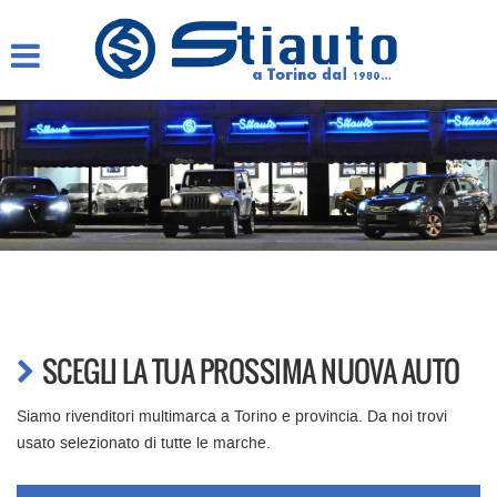
HOME
AZIENDA
LISTA VEICOLI
COMPRO AUTO SUBITO
ASSISTENZA
GARANZIA 12 MESI
SCEGLI LA TUA PROSSIMA NUOVA AUTO
Siamo rivenditori multimarca a Torino e provincia. Da noi trovi
CONTATTI E ORARI
usato selezionato di tutte le marche.