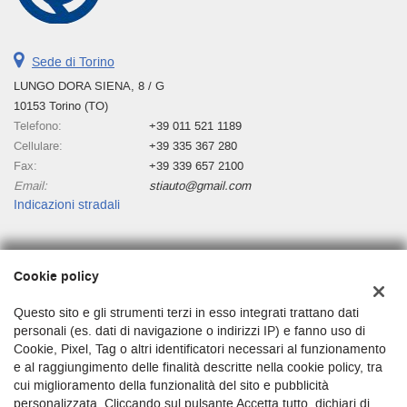
Sede di Torino
LUNGO DORA SIENA, 8 / G
10153 Torino (TO)
Telefono:
+39 011 521 1189
Cellulare:
+39 335 367 280
Fax:
+39 339 657 2100
Email:
stiauto@gmail.com
Indicazioni stradali
Dati fiscali:
Cookie policy
Stiauto
Lungo Dora Siena 8/g, Torino (TO)
Questo sito e gli strumenti terzi in esso integrati trattano dati
C.F/P.IVA:
03680250010
personali (es. dati di navigazione o indirizzi IP) e fanno uso di
Cookie, Pixel, Tag o altri identificatori necessari al funzionamento
Registro delle imprese:
TO
e al raggiungimento delle finalità descritte nella cookie policy, tra
cui miglioramento della funzionalità del sito e pubblicità
personalizzata. Cliccando sul pulsante Accetta tutto, dichiari di