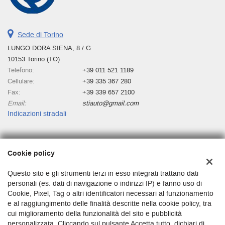
Sede di Torino
LUNGO DORA SIENA, 8 / G
10153 Torino (TO)
Telefono:
+39 011 521 1189
Cellulare:
+39 335 367 280
Fax:
+39 339 657 2100
Email:
stiauto@gmail.com
Indicazioni stradali
Dati fiscali:
Cookie policy
Stiauto
Lungo Dora Siena 8/g, Torino (TO)
Questo sito e gli strumenti terzi in esso integrati trattano dati
C.F/P.IVA:
03680250010
personali (es. dati di navigazione o indirizzi IP) e fanno uso di
Cookie, Pixel, Tag o altri identificatori necessari al funzionamento
Registro delle imprese:
TO
e al raggiungimento delle finalità descritte nella cookie policy, tra
cui miglioramento della funzionalità del sito e pubblicità
personalizzata. Cliccando sul pulsante Accetta tutto, dichiari di