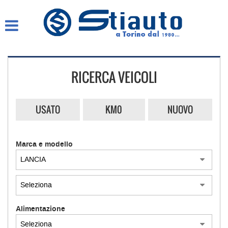
HOME
AZIENDA
RICERCA VEICOLI
LISTA VEICOLI
COMPRO AUTO SUBITO
USATO
KM0
NUOVO
ASSISTENZA
Marca e modello
GARANZIA 12 MESI
CONTATTI E ORARI
Alimentazione