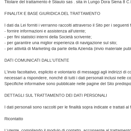
Titolare del trattamento è Stiauto sas . sita in Lungo Dora Siena 8 
FINALITA’ E BASE GIURIDICA DEL TRATTAMENTO
I dati da Lei forniti i verranno raccolti attraverso il Sito per i seguenti f
- fornire informazioni e assistenza all’utente;
- per fini statistici interni della Società scrivente;
- per garantire una miglior esperienza di navigazione sul sito;
- per attività di Marketing da parte della Azienda (invio materiale p
DATI COMUNICATI DALL'UTENTE
L'invio facoltativo, esplicito e volontario di messaggi agli indirizzi d
necessari a rispondere, nonché di tutti i dati personali inclusi nelle 
Specifiche informative sono pubblicate nelle pagine del Sito predispos
DETTAGLI SUL TRATTAMENTO DEI DATI PERSONALI
I dati personali sono raccolti per le finalità sopra indicate e trattati al 
Ricontatto
L’utente, compilando il modulo di contatto, acconsente al trattamento d