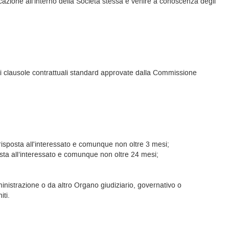
icazione all’interno della Società stessa e venire a conoscenza degli
di clausole contrattuali standard approvate dalla Commissione
a risposta all'interessato e comunque non oltre 3 mesi;
sposta all’interessato e comunque non oltre 24 mesi;
nistrazione o da altro Organo giudiziario, governativo o
iti.