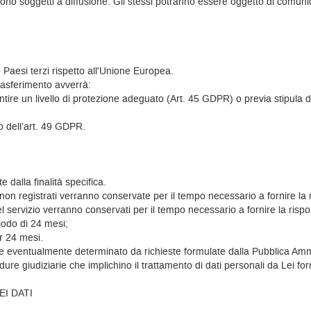
 sono soggetti a diffusione. Gli stessi potranno essere oggetto di comun
o Paesi terzi rispetto all'Unione Europea.
rasferimento avverrà:
ire un livello di protezione adeguato (Art. 45 GDPR) o previa stipula 
o dell’art. 49 GDPR.
 dalla finalità specifica.
nti non registrati verranno conservate per il tempo necessario a fornire l
so del servizio verranno conservati per il tempo necessario a fornire la ri
eriodo di 24 mesi;
er 24 mesi.
re eventualmente determinato da richieste formulate dalla Pubblica Ammi
e giudiziarie che implichino il trattamento di dati personali da Lei forn
I DATI