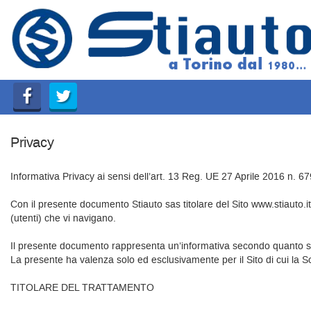
HOME
AZIENDA
LISTA VEICOLI
Privacy
COMPRO AUTO SUBITO
Informativa Privacy ai sensi dell’art. 13 Reg. UE 27 Aprile 2016 n. 67
ASSISTENZA
Con il presente documento Stiauto sas titolare del Sito www.stiauto.it
(utenti) che vi navigano.
GARANZIA 12 MESI
Il presente documento rappresenta un’informativa secondo quanto st
La presente ha valenza solo ed esclusivamente per il Sito di cui la Socie
CONTATTI E ORARI
TITOLARE DEL TRATTAMENTO