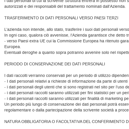
I dati personali di cui la scrivente Struttura entrerà in possesso non
autorizzati e dei responsabili del trattamento nominati dall’Azienda.
TRASFERIMENTO DI DATI PERSONALI VERSO PAESI TERZI
L’azienda non intende, allo stato, trasferire i suoi dati personali vers
In ogni caso, qualora ciò avvenisse, l’Azienda garantisce che detto t
- verso Paesi extra UE cui la Commissione Europea ha ritenuto garant
Europea.
Eventuali deroghe a quanto sopra potranno avvenire solo nel rispett
PERIODO DI CONSERVAZIONE DEI DATI PERSONALI
I dati raccolti verranno conservati per un periodo di utilizzo dipendente
- I dati personali relativi a richieste di informazione da parte di ute
- i dati personali degli utenti che si sono registrati nel sito per l’u
- i dati personali raccolti saranno utilizzati per fini statistici per un p
- i dati personali raccolti saranno utilizzati per finalità di marketing p
Un periodo più lungo di conservazione dei dati personali potrà esse
regolamentare o dalla partecipazione della scrivente società a procedur
NATURA OBBLIGATORIA O FACOLTATIVA DEL CONFERIMENTO DE