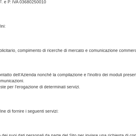
C.F. e P. IVA 03680250010
ini:
ubblicitario, compimento di ricerche di mercato e comunicazione commerc
i contatto dell’Azienda nonché la compilazione e l'inoltro dei moduli presen
comunicazioni.
te per l'erogazione di determinati servizi.
fine di fornire i seguenti servizi:
ei suoi dati personali da parte del Sito per inviare una richiesta di con