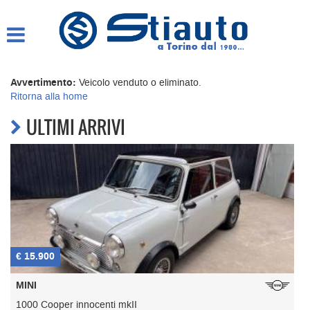
HOME
AZIENDA
Avvertimento:
Veicolo venduto o eliminato.
Ritorna alla home
LISTA VEICOLI
ULTIMI ARRIVI
COMPRO AUTO SUBITO
ASSISTENZA
GARANZIA 12 MESI
€ 15.900
€
CONTATTI E ORARI
MINI
1000 Cooper innocenti mkII
C