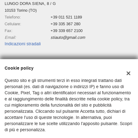
LUNGO DORA SIENA, 8 / G
10153 Torino (TO)
Telefono:
+39 011 521 1189
Cellulare:
+39 335 367 280
Fax:
+39 339 657 2100
Email:
stiauto@gmail.com
Indicazioni stradali
Dati fiscali:
Cookie policy
Stiauto
Lungo Dora Siena 8/g, Torino (TO)
Questo sito e gli strumenti terzi in esso integrati trattano dati
C.F/P.IVA:
03680250010
personali (es. dati di navigazione o indirizzi IP) e fanno uso di
Cookie, Pixel, Tag o altri identificatori necessari al funzionamento
Registro delle imprese:
TO
e al raggiungimento delle finalità descritte nella cookie policy, tra
cui miglioramento della funzionalità del sito e pubblicità
personalizzata. Cliccando sul pulsante Accetta tutto, dichiari di
accettare l'uso di queste tecnologie. In alternativa, puoi
personalizzare le tue scelte utilizzando l'apposito pulsante. Scopri
di più e personalizza.