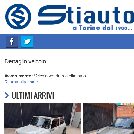
HOME
AZIENDA
LISTA VEICOLI
Dettaglio veicolo
COMPRO AUTO SUBITO
Avvertimento:
Veicolo venduto o eliminato.
ASSISTENZA
Ritorna alla home
ULTIMI ARRIVI
GARANZIA 12 MESI
CONTATTI E ORARI