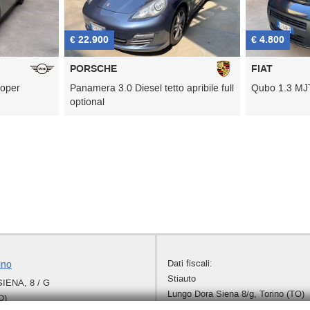
€ 22.900
€ 4.800
PORSCHE
FIAT
Panamera 3.0 Diesel tetto apribile full
Qubo 1.3 MJT 95 
optional
Dati fiscali:
ino
Stiauto
ENA, 8 / G
Lungo Dora Siena 8/g, Torino (TO)
O)
C.F/P.IVA:
03680250010