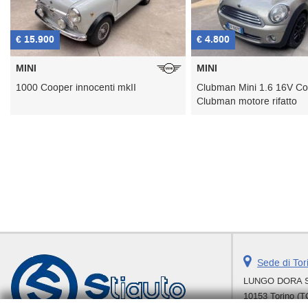
15.900
€ 4.800
NI
MINI
00 Cooper innocenti mkII
Clubman Mini 1.6 16V Cooper
Clubman motore rifatto
Sede di Tor
LUNGO DORA SI
10153 Torino (T