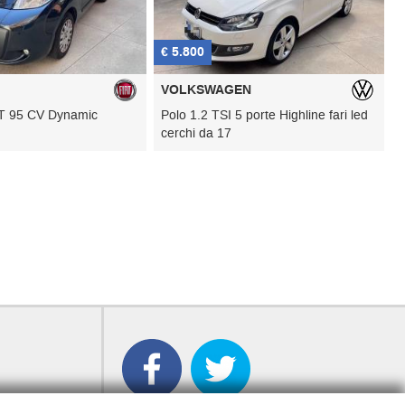
€ 5.800
€ 11.9
VOLKSWAGEN
VOLV
CV Dynamic
Polo 1.2 TSI 5 porte Highline fari led
C70 D3
cerchi da 17
proprie