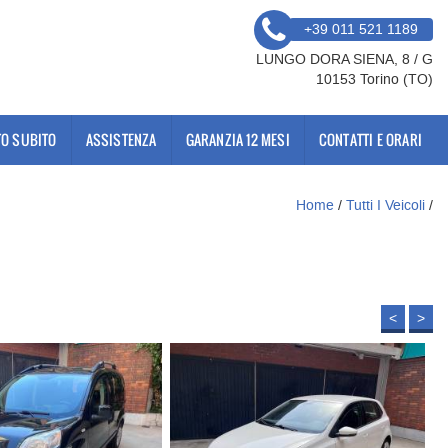
+39 011 521 1189
LUNGO DORA SIENA, 8 / G
10153 Torino (TO)
O SUBITO
ASSISTENZA
GARANZIA 12 MESI
CONTATTI E ORARI
Home
/
Tutti I Veicoli
/
<
>