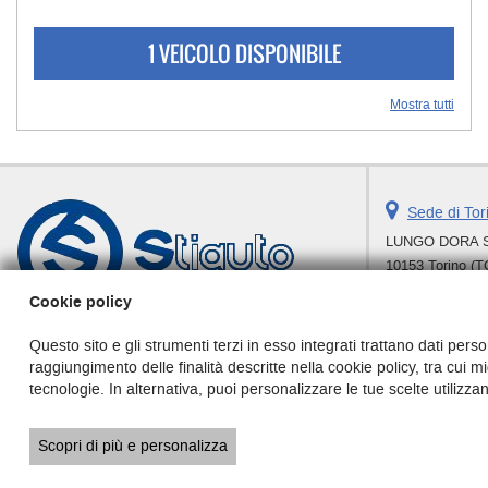
1 VEICOLO DISPONIBILE
Mostra tutti
Sede di Tor
LUNGO DORA SI
10153 Torino (T
Telefono:
Cookie policy
Cellulare:
Fax:
Questo sito e gli strumenti terzi in esso integrati trattano dati perso
Email:
raggiungimento delle finalità descritte nella cookie policy, tra cui m
Indicazioni stra
tecnologie. In alternativa, puoi personalizzare le tue scelte utilizz
Copyright © 2026 GestionaleAuto.com S.r.l., Tutti i diritti riservati -
Le
Scopri di più e personalizza