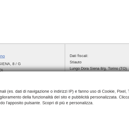
Dati fiscali:
ino
Stiauto
ENA, 8 / G
Lungo Dora Siena 8/g, Torino (TO)
O)
C.F/P.IVA:
03680250010
+39 011 521 1189
Registro delle imprese:
TO
+39 335 367 280
+39 339 657 2100
nali (es. dati di navigazione o indirizzi IP) e fanno uso di Cookie, Pixel,
stiauto@gmail.com
iglioramento della funzionalità del sito e pubblicità personalizzata. Clicc
dali
ando l'apposito pulsante. Scopri di più e personalizza.
ggi l'informativa sulla privacy
-
Cookie Policy