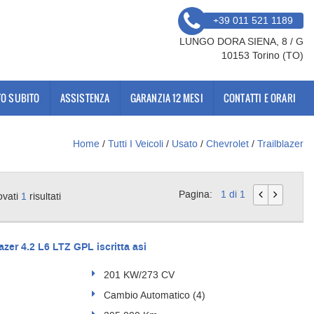
+39 011 521 1189
LUNGO DORA SIENA, 8 / G
10153 Torino (TO)
O SUBITO
ASSISTENZA
GARANZIA 12 MESI
CONTATTI E ORARI
Home
/
Tutti I Veicoli
/
Usato
/
Chevrolet
/
Trailblazer
Pagina:
1 di 1
ovati
1
risultati
er 4.2 L6 LTZ GPL iscritta asi
201 KW/273 CV
Cambio Automatico (4)