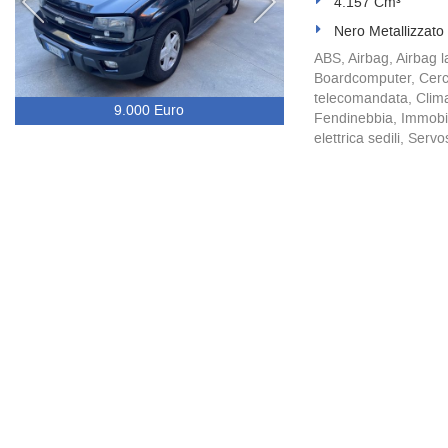
4.157 Cm³
Nero Metallizzato
ABS, Airbag, Airbag la
Boardcomputer, Cerchi
telecomandata, Climat
9.000 Euro
Fendinebbia, Immobili
elettrica sedili, Servo