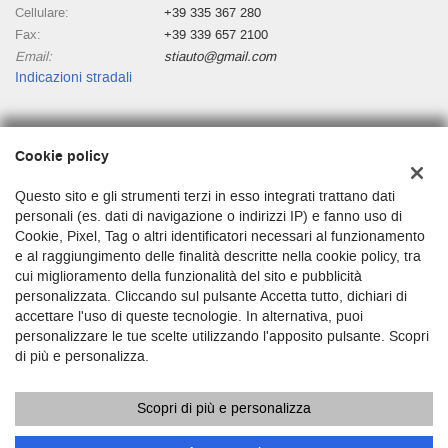
Cellulare:
+39 335 367 280
Fax:
+39 339 657 2100
Email:
stiauto@gmail.com
Indicazioni stradali
Dati fiscali:
Cookie policy
Stiauto
Lungo Dora Siena 8/g, Torino (TO)
Questo sito e gli strumenti terzi in esso integrati trattano dati
C.F/P.IVA:
03680250010
personali (es. dati di navigazione o indirizzi IP) e fanno uso di
Cookie, Pixel, Tag o altri identificatori necessari al funzionamento
Registro delle imprese:
TO
e al raggiungimento delle finalità descritte nella cookie policy, tra
cui miglioramento della funzionalità del sito e pubblicità
personalizzata. Cliccando sul pulsante Accetta tutto, dichiari di
accettare l'uso di queste tecnologie. In alternativa, puoi
personalizzare le tue scelte utilizzando l'apposito pulsante. Scopri
di più e personalizza.
Scopri di più e personalizza
Copyright © 2026 GestionaleAuto.com S.r.l., Tutti i diritti riservati -
Leggi l'informativa sulla privacy
-
Cookie Policy