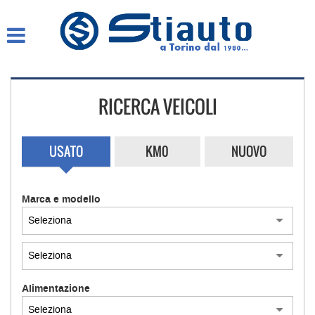
HOME
AZIENDA
RICERCA VEICOLI
LISTA VEICOLI
COMPRO AUTO SUBITO
USATO
KM0
NUOVO
ASSISTENZA
Marca e modello
GARANZIA 12 MESI
CONTATTI E ORARI
Alimentazione