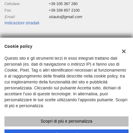
Cellulare:
+39 335 367 280
Fax:
+39 339 657 2100
Email:
stiauto@gmail.com
Indicazioni stradali
Dati fiscali:
Cookie policy
Stiauto
Lungo Dora Siena 8/g, Torino (TO)
Questo sito e gli strumenti terzi in esso integrati trattano dati
C.F/P.IVA:
03680250010
personali (es. dati di navigazione o indirizzi IP) e fanno uso di
Cookie, Pixel, Tag o altri identificatori necessari al funzionamento
Registro delle imprese:
TO
e al raggiungimento delle finalità descritte nella cookie policy, tra
cui miglioramento della funzionalità del sito e pubblicità
personalizzata. Cliccando sul pulsante Accetta tutto, dichiari di
accettare l'uso di queste tecnologie. In alternativa, puoi
personalizzare le tue scelte utilizzando l'apposito pulsante. Scopri
di più e personalizza.
Scopri di più e personalizza
Copyright © 2026 GestionaleAuto.com S.r.l., Tutti i diritti riservati -
Leggi l'informativa sulla privacy
-
Cookie Policy