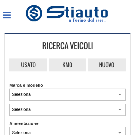
HOME
AZIENDA
RICERCA VEICOLI
LISTA VEICOLI
COMPRO AUTO SUBITO
USATO
KM0
NUOVO
ASSISTENZA
Marca e modello
GARANZIA 12 MESI
CONTATTI E ORARI
Alimentazione