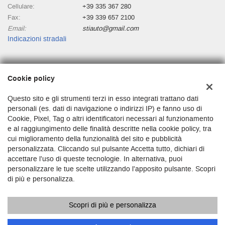
Cellulare:
+39 335 367 280
Fax:
+39 339 657 2100
Email:
stiauto@gmail.com
Indicazioni stradali
Dati fiscali:
Cookie policy
Stiauto
Lungo Dora Siena 8/g, Torino (TO)
Questo sito e gli strumenti terzi in esso integrati trattano dati
C.F/P.IVA:
03680250010
personali (es. dati di navigazione o indirizzi IP) e fanno uso di
Cookie, Pixel, Tag o altri identificatori necessari al funzionamento
Registro delle imprese:
TO
e al raggiungimento delle finalità descritte nella cookie policy, tra
cui miglioramento della funzionalità del sito e pubblicità
personalizzata. Cliccando sul pulsante Accetta tutto, dichiari di
accettare l'uso di queste tecnologie. In alternativa, puoi
personalizzare le tue scelte utilizzando l'apposito pulsante. Scopri
di più e personalizza.
Scopri di più e personalizza
Copyright © 2026 GestionaleAuto.com S.r.l., Tutti i diritti riservati -
Leggi l'informativa sulla privacy
-
Cookie Policy