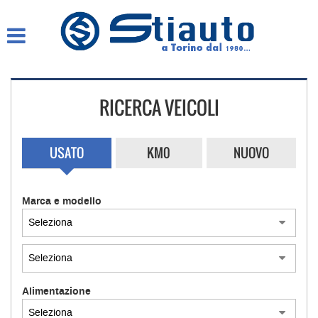
HOME
AZIENDA
RICERCA VEICOLI
LISTA VEICOLI
COMPRO AUTO SUBITO
USATO
KM0
NUOVO
ASSISTENZA
Marca e modello
GARANZIA 12 MESI
CONTATTI E ORARI
Alimentazione